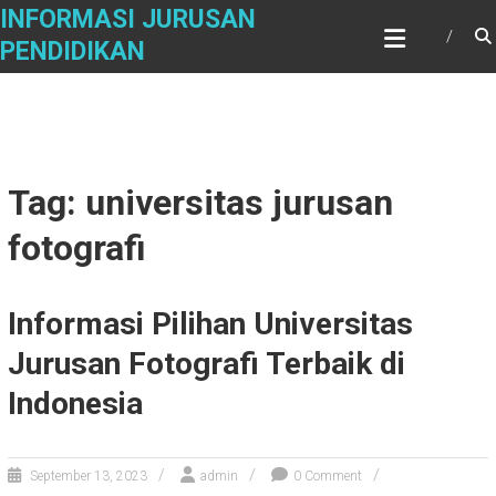
Skip
INFORMASI JURUSAN
to
PENDIDIKAN
content
Tag: universitas jurusan
fotografi
Informasi Pilihan Universitas
Jurusan Fotografi Terbaik di
Indonesia
September 13, 2023
admin
0 Comment