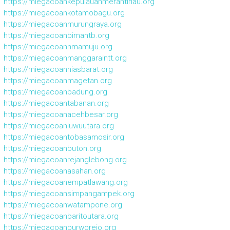
https://miegacoankepulauanmerantiriau.org
https://miegacoankotamobagu.org
https://miegacoanmurungraya.org
https://miegacoanbimantb.org
https://miegacoannmamuju.org
https://miegacoanmanggaraintt.org
https://miegacoanniasbarat.org
https://miegacoanmagetan.org
https://miegacoanbadung.org
https://miegacoantabanan.org
https://miegacoanacehbesar.org
https://miegacoanluwuutara.org
https://miegacoantobasamosir.org
https://miegacoanbuton.org
https://miegacoanrejanglebong.org
https://miegacoanasahan.org
https://miegacoanempatlawang.org
https://miegacoansimpangampek.org
https://miegacoanwatampone.org
https://miegacoanbaritoutara.org
https://miegacoanpurworejo.org