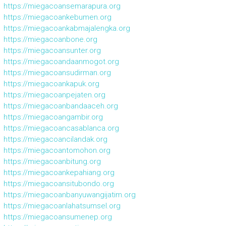
https://miegacoansemarapura.org
https://miegacoankebumen.org
https://miegacoankabmajalengka.org
https://miegacoanbone.org
https://miegacoansunter.org
https://miegacoandaanmogot.org
https://miegacoansudirman.org
https://miegacoankapuk.org
https://miegacoanpejaten.org
https://miegacoanbandaaceh.org
https://miegacoangambir.org
https://miegacoancasablanca.org
https://miegacoancilandak.org
https://miegacoantomohon.org
https://miegacoanbitung.org
https://miegacoankepahiang.org
https://miegacoansitubondo.org
https://miegacoanbanyuwangijatim.org
https://miegacoanlahatsumsel.org
https://miegacoansumenep.org