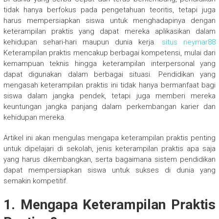
tidak hanya berfokus pada pengetahuan teoritis, tetapi juga
harus mempersiapkan siswa untuk menghadapinya dengan
keterampilan praktis yang dapat mereka aplikasikan dalam
kehidupan sehari-hari maupun dunia kerja.
situs neymar88
Keterampilan praktis mencakup berbagai kompetensi, mulai dari
kemampuan teknis hingga keterampilan interpersonal yang
dapat digunakan dalam berbagai situasi. Pendidikan yang
mengasah keterampilan praktis ini tidak hanya bermanfaat bagi
siswa dalam jangka pendek, tetapi juga memberi mereka
keuntungan jangka panjang dalam perkembangan karier dan
kehidupan mereka.
Artikel ini akan mengulas mengapa keterampilan praktis penting
untuk dipelajari di sekolah, jenis keterampilan praktis apa saja
yang harus dikembangkan, serta bagaimana sistem pendidikan
dapat mempersiapkan siswa untuk sukses di dunia yang
semakin kompetitif.
1. Mengapa Keterampilan Praktis