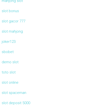
mahjong slot
slot bonus
slot gacor 777
slot mahjong
joker123
sbobet
demo slot
toto slot
slot online
slot spaceman
slot deposit 5000