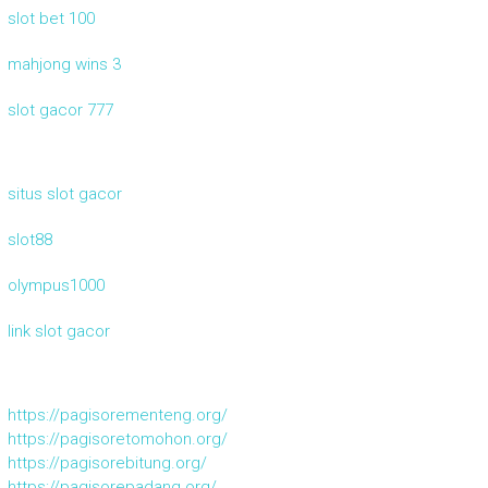
slot bet 100
mahjong wins 3
slot gacor 777
situs slot gacor
slot88
olympus1000
link slot gacor
https://pagisorementeng.org/
https://pagisoretomohon.org/
https://pagisorebitung.org/
https://pagisorepadang.org/