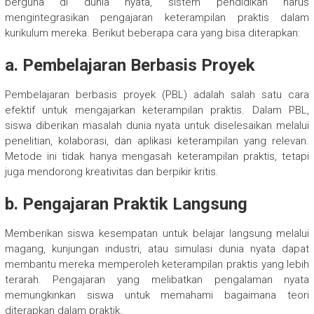
berguna di dunia nyata, sistem pendidikan harus
mengintegrasikan pengajaran keterampilan praktis dalam
kurikulum mereka. Berikut beberapa cara yang bisa diterapkan:
a.
Pembelajaran Berbasis Proyek
Pembelajaran berbasis proyek (PBL) adalah salah satu cara
efektif untuk mengajarkan keterampilan praktis. Dalam PBL,
siswa diberikan masalah dunia nyata untuk diselesaikan melalui
penelitian, kolaborasi, dan aplikasi keterampilan yang relevan.
Metode ini tidak hanya mengasah keterampilan praktis, tetapi
juga mendorong kreativitas dan berpikir kritis.
b.
Pengajaran Praktik Langsung
Memberikan siswa kesempatan untuk belajar langsung melalui
magang, kunjungan industri, atau simulasi dunia nyata dapat
membantu mereka memperoleh keterampilan praktis yang lebih
terarah. Pengajaran yang melibatkan pengalaman nyata
memungkinkan siswa untuk memahami bagaimana teori
diterapkan dalam praktik.