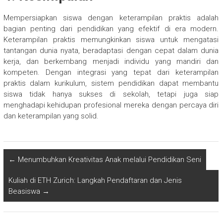
Mempersiapkan siswa dengan keterampilan praktis adalah
bagian penting dari pendidikan yang efektif di era modern.
Keterampilan praktis memungkinkan siswa untuk mengatasi
tantangan dunia nyata, beradaptasi dengan cepat dalam dunia
kerja, dan berkembang menjadi individu yang mandiri dan
kompeten. Dengan integrasi yang tepat dari keterampilan
praktis dalam kurikulum, sistem pendidikan dapat membantu
siswa tidak hanya sukses di sekolah, tetapi juga siap
menghadapi kehidupan profesional mereka dengan percaya diri
dan keterampilan yang solid.
←
Menumbuhkan Kreativitas Anak melalui Pendidikan Seni
Kuliah di ETH Zurich: Langkah Pendaftaran dan Jenis
Beasiswa
→