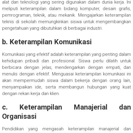
alat dan teknologi yang sering digunakan dalam dunia kerja. Ini
meliputi keterampilan dalam bidang komputer, desain grafis,
pemrograman, teknik, atau mekanik. Mengajarkan keterampilan
teknis di sekolah memungkinkan siswa untuk mengembangkan
pengetahuan yang dibutuhkan di berbagai industri.
b.
Keterampilan Komunikasi
Komunikasi yang efektif adalah keterampilan yang penting dalam
kehidupan pribadi dan profesional. Siswa perlu dilatih untuk
berbicara dengan jelas, mendengarkan dengan empati, dan
menulis dengan efektif. Menguasai keterampilan komunikasi ini
akan mempermudah siswa dalam bekerja dengan orang lain,
menyampaikan ide, serta membangun hubungan yang kuat
dengan rekan kerja dan klien.
c.
Keterampilan Manajerial dan
Organisasi
Pendidikan yang mengasah keterampilan manajerial dan