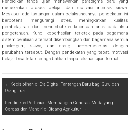
Pendidikan tanpa ujian menawarkan paradigma baru yang
menekankan proses belajar dan motivasi intrinsik siswa.
Meskipun ada tantangan dalam pelaksanaannya, pendekatan ini
berpotensi mengurangi stres, meningkatkan kualitas
pembelajaran, dan menumbuhkan kecintaan anak pada ilmu
pengetahuan. Kunci keberhasilan terletak pada bagaimana
sistem penilaian alternatif dikembangkan dan bagaimana semua
pihak—guru, siswa, dan orang tua—beradaptasi dengan
perubahan tersebut. Dengan pendekatan yang tepat, motivasi
belajar bisa tetap terjaga bahkan tanpa tekanan ujian formal.
←
Kedisiplinan di Era Digital: Tantangan Baru bagi Guru dan
Orang Tua
Pendidikan Pertanian: Membangun Generasi Muda yang
Cerdas dan Mandiri di Bidang Agrikultur
→