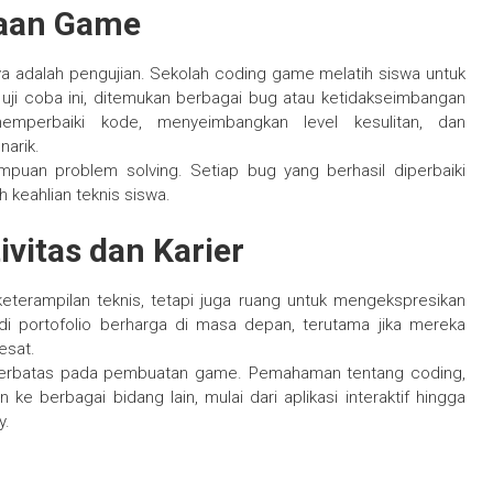
naan Game
ya adalah pengujian. Sekolah coding game melatih siswa untuk
uji coba ini, ditemukan berbagai bug atau ketidakseimbangan
mperbaiki kode, menyeimbangkan level kesulitan, dan
arik.
mpuan problem solving. Setiap bug yang berhasil diperbaiki
keahlian teknis siswa.
vitas dan Karier
terampilan teknis, tetapi juga ruang untuk mengekspresikan
adi portofolio berharga di masa depan, terutama jika mereka
esat.
ya terbatas pada pembuatan game. Pemahaman tentang coding,
e berbagai bidang lain, mulai dari aplikasi interaktif hingga
y.