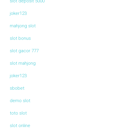
slot deposit 5000
joker123
mahjong slot
slot bonus
slot gacor 777
slot mahjong
joker123
sbobet
demo slot
toto slot
slot online