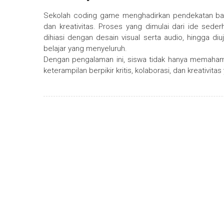
Sekolah coding game menghadirkan pendekatan bar
dan kreativitas. Proses yang dimulai dari ide sede
dihiasi dengan desain visual serta audio, hingga 
belajar yang menyeluruh.
Dengan pengalaman ini, siswa tidak hanya memahami
keterampilan berpikir kritis, kolaborasi, dan kreativ