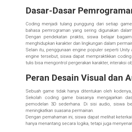
Dasar-Dasar Pemrograma
Coding menjadi tulang punggung dari setiap game 
bahasa pemrograman yang sering digunakan dalam
Dengan pendekatan praktis, siswa belajar bagaima
menghidupkan karakter dan lingkungan dalam permai
Selain itu, penggunaan engine populer seperti Unity 
engine tersebut, siswa dapat mempraktikkan coding
tulis bisa mengontrol pergerakan karakter, interaksi ob
Peran Desain Visual dan A
Sebuah game tidak hanya ditentukan oleh kodenya, 
Sekolah coding game biasanya mengajarkan dasar
pemodelan 3D sederhana. Di sisi audio, siswa b
meningkatkan suasana permainan.
Dengan pemahaman ini, siswa dapat melihat keterkai
hanya menantang secara logika, tetapi juga menyena