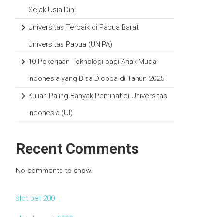
Sejak Usia Dini
Universitas Terbaik di Papua Barat:
Universitas Papua (UNIPA)
10 Pekerjaan Teknologi bagi Anak Muda
Indonesia yang Bisa Dicoba di Tahun 2025
Kuliah Paling Banyak Peminat di Universitas
Indonesia (UI)
Recent Comments
No comments to show.
slot bet 200