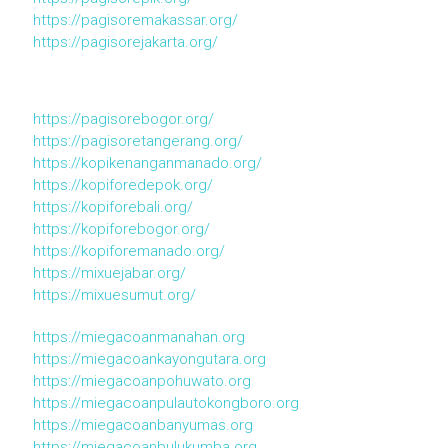
https://pagisoremakassar.org/
https://pagisorejakarta.org/
https://pagisorebogor.org/
https://pagisoretangerang.org/
https://kopikenanganmanado.org/
https://kopiforedepok.org/
https://kopiforebali.org/
https://kopiforebogor.org/
https://kopiforemanado.org/
https://mixuejabar.org/
https://mixuesumut.org/
https://miegacoanmanahan.org
https://miegacoankayongutara.org
https://miegacoanpohuwato.org
https://miegacoanpulautokongboro.org
https://miegacoanbanyumas.org
https://miegacoanbulukumba.org