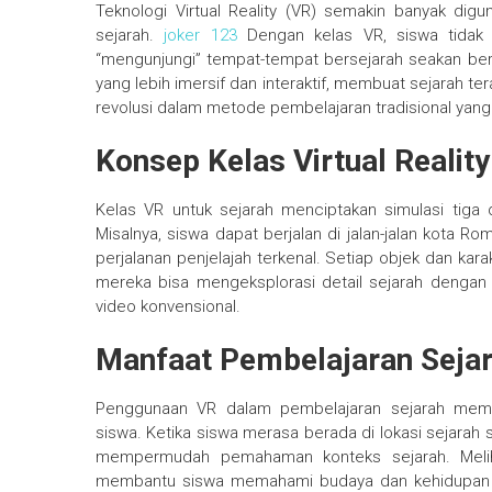
Teknologi Virtual Reality (VR) semakin banyak digu
sejarah.
joker 123
Dengan kelas VR, siswa tidak
“mengunjungi” tempat-tempat bersejarah seakan bera
yang lebih imersif dan interaktif, membuat sejarah ter
revolusi dalam metode pembelajaran tradisional yang s
Konsep Kelas Virtual Realit
Kelas VR untuk sejarah menciptakan simulasi tiga d
Misalnya, siswa dapat berjalan di jalan-jalan kota R
perjalanan penjelajah terkenal. Setiap objek dan kar
mereka bisa mengeksplorasi detail sejarah dengan
video konvensional.
Manfaat Pembelajaran Seja
Penggunaan VR dalam pembelajaran sejarah memili
siswa. Ketika siswa merasa berada di lokasi sejarah s
mempermudah pemahaman konteks sejarah. Melihat
membantu siswa memahami budaya dan kehidupan ma