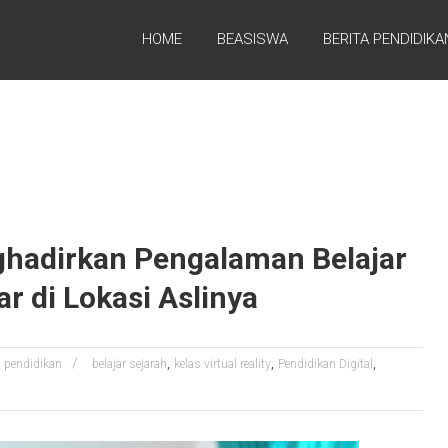
HOME
BEASISWA
BERITA PENDIDIKA
nghadirkan Pengalaman Belajar
r di Lokasi Aslinya
,
,
,
pendidikan
belajar sejarah
kelas virtual reality
Pendidikan Digital