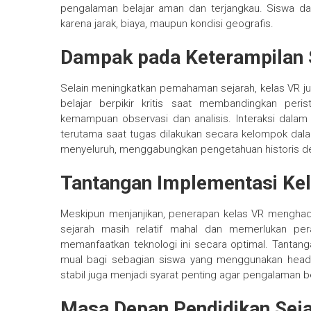
pengalaman belajar aman dan terjangkau. Siswa dapa
karena jarak, biaya, maupun kondisi geografis.
Dampak pada Keterampilan 
Selain meningkatkan pemahaman sejarah, kelas VR
belajar berpikir kritis saat membandingkan peri
kemampuan observasi dan analisis. Interaksi dalam
terutama saat tugas dilakukan secara kelompok dalam
menyeluruh, menggabungkan pengetahuan historis d
Tantangan Implementasi Ke
Meskipun menjanjikan, penerapan kelas VR menghad
sejarah masih relatif mahal dan memerlukan per
memanfaatkan teknologi ini secara optimal. Tantanga
mual bagi sebagian siswa yang menggunakan headset
stabil juga menjadi syarat penting agar pengalaman be
Masa Depan Pendidikan Sej