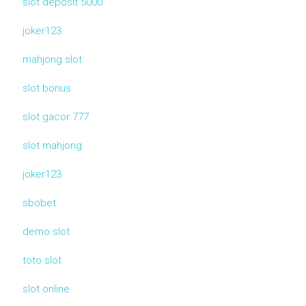
slot deposit 5000
joker123
mahjong slot
slot bonus
slot gacor 777
slot mahjong
joker123
sbobet
demo slot
toto slot
slot online