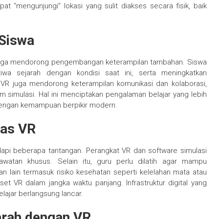
t “mengunjungi” lokasi yang sulit diakses secara fisik, baik
Siswa
 juga mendorong pengembangan keterampilan tambahan. Siswa
stiwa sejarah dengan kondisi saat ini, serta meningkatkan
 VR juga mendorong keterampilan komunikasi dan kolaborasi,
 simulasi. Hal ini menciptakan pengalaman belajar yang lebih
engan kemampuan berpikir modern.
las VR
api beberapa tantangan. Perangkat VR dan software simulasi
awatan khusus. Selain itu, guru perlu dilatih agar mampu
n lain termasuk risiko kesehatan seperti kelelahan mata atau
 VR dalam jangka waktu panjang. Infrastruktur digital yang
lajar berlangsung lancar.
arah dengan VR