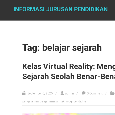
Skip
to
INFORMASI JURUSAN PENDIDIKAN
content
Tag: belajar sejarah
Kelas Virtual Reality: Me
Sejarah Seolah Benar-Bena
September 6, 2025
admin
0 Comment
,
pengalaman belajar imersif
teknologi pendidikan