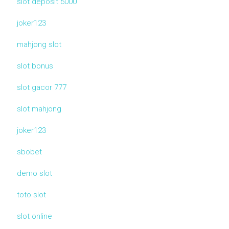
slot deposit 5000
joker123
mahjong slot
slot bonus
slot gacor 777
slot mahjong
joker123
sbobet
demo slot
toto slot
slot online