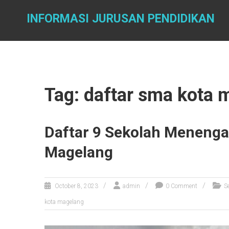
Skip
to
INFORMASI JURUSAN PENDIDIKAN
content
Tag: daftar sma kota 
Daftar 9 Sekolah Menengah
Magelang
October 8, 2023
admin
0 Comment
S
kota magelang