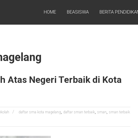
HOME
BEASISWA
BERITA PENDIDIKA
magelang
 Atas Negeri Terbaik di Kota
,
,
,
ekolah
daftar sma kota magelang
daftar sman terbaik
sman
sman terbaik