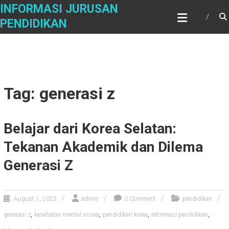
Skip
INFORMASI JURUSAN
to
PENDIDIKAN
content
Tag: generasi z
Belajar dari Korea Selatan:
Tekanan Akademik dan Dilema
Generasi Z
August 1, 2025
admin
0 Comment
pendidikan
,
,
,
,
generasi z
kesehatan mental siswa
pendidikan korea
reformasi pendidikan