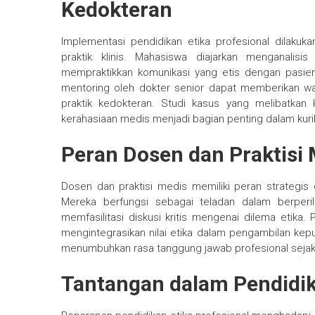
Kedokteran
Implementasi pendidikan etika profesional dilakukan
praktik klinis. Mahasiswa diajarkan menganalisi
mempraktikkan komunikasi yang etis dengan pasien 
mentoring oleh dokter senior dapat memberikan w
praktik kedokteran. Studi kasus yang melibatkan k
kerahasiaan medis menjadi bagian penting dalam kuri
Peran Dosen dan Praktisi 
Dosen dan praktisi medis memiliki peran strateg
Mereka berfungsi sebagai teladan dalam berperila
memfasilitasi diskusi kritis mengenai dilema eti
mengintegrasikan nilai etika dalam pengambilan kep
menumbuhkan rasa tanggung jawab profesional sejak 
Tantangan dalam Pendidik