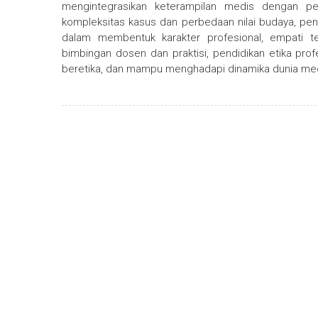
mengintegrasikan keterampilan medis dengan pe
kompleksitas kasus dan perbedaan nilai budaya, pen
dalam membentuk karakter profesional, empati te
bimbingan dosen dan praktisi, pendidikan etika pro
beretika, dan mampu menghadapi dinamika dunia med