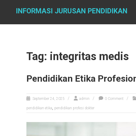
Skip
to
INFORMASI JURUSAN PENDIDIKAN
content
Tag: integritas medis
Pendidikan Etika Profesio
September 24, 2025
admin
0 Comment
,
pendidikan etika
pendidikan profesi dokter