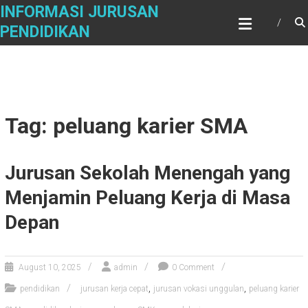
Skip
INFORMASI JURUSAN
to
PENDIDIKAN
content
Tag: peluang karier SMA
Jurusan Sekolah Menengah yang
Menjamin Peluang Kerja di Masa
Depan
August 10, 2025
admin
0 Comment
,
,
pendidikan
jurusan kerja cepat
jurusan vokasi unggulan
peluang karier