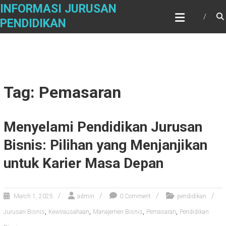
Skip
INFORMASI JURUSAN
to
PENDIDIKAN
content
Tag: Pemasaran
Menyelami Pendidikan Jurusan
Bisnis: Pilihan yang Menjanjikan
untuk Karier Masa Depan
March 1, 2025
admin
0 Comment
pendidikan
,
,
,
,
Jurusan Bisnis
Kewirausahaan
Manajemen Bisnis
Pemasaran
Pendidikan