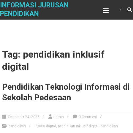
Skip
INFORMASI JURUSAN
to
PENDIDIKAN
content
Tag: pendidikan inklusif
digital
Pendidikan Teknologi Informasi di
Sekolah Pedesaan
September 24, 2025
admin
0 Comment
,
,
pendidikan
literasi digital
pendidikan inklusif digital
pendidikan