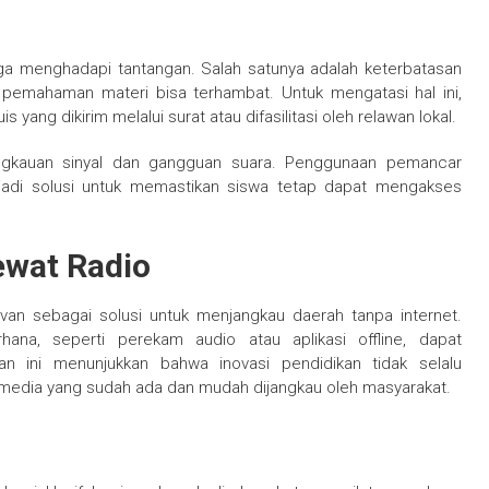
uga menghadapi tantangan. Salah satunya adalah keterbatasan
a pemahaman materi bisa terhambat. Untuk mengatasi hal ini,
ang dikirim melalui surat atau difasilitasi oleh relawan lokal.
 jangkauan sinyal dan gangguan suara. Penggunaan pemancar
jadi solusi untuk memastikan siswa tetap dapat mengakses
ewat Radio
levan sebagai solusi untuk menjangkau daerah tanpa internet.
hana, seperti perekam audio atau aplikasi offline, dapat
tan ini menunjukkan bahwa inovasi pendidikan tidak selalu
 media yang sudah ada dan mudah dijangkau oleh masyarakat.