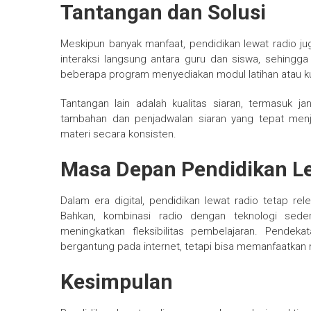
Tantangan dan Solusi
Meskipun banyak manfaat, pendidikan lewat radio j
interaksi langsung antara guru dan siswa, sehingg
beberapa program menyediakan modul latihan atau kuis y
Tantangan lain adalah kualitas siaran, termasuk
tambahan dan penjadwalan siaran yang tepat men
materi secara konsisten.
Masa Depan Pendidikan L
Dalam era digital, pendidikan lewat radio tetap re
Bahkan, kombinasi radio dengan teknologi seder
meningkatkan fleksibilitas pembelajaran. Pendeka
bergantung pada internet, tetapi bisa memanfaatkan
Kesimpulan