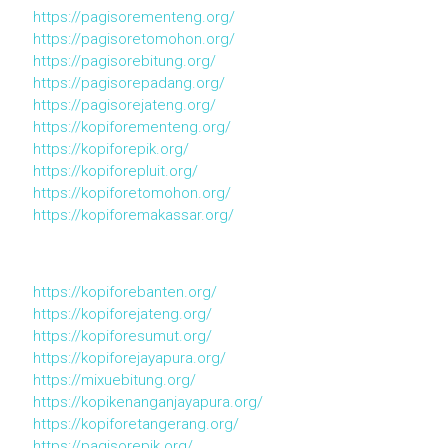
https://pagisorementeng.org/
https://pagisoretomohon.org/
https://pagisorebitung.org/
https://pagisorepadang.org/
https://pagisorejateng.org/
https://kopiforementeng.org/
https://kopiforepik.org/
https://kopiforepluit.org/
https://kopiforetomohon.org/
https://kopiforemakassar.org/
https://kopiforebanten.org/
https://kopiforejateng.org/
https://kopiforesumut.org/
https://kopiforejayapura.org/
https://mixuebitung.org/
https://kopikenanganjayapura.org/
https://kopiforetangerang.org/
https://pagisorepik.org/