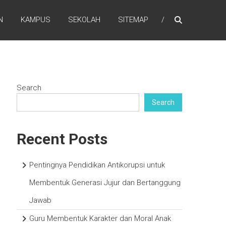
N
KAMPUS
SEKOLAH
SITEMAP
Search
Search
Recent Posts
Pentingnya Pendidikan Antikorupsi untuk
Membentuk Generasi Jujur dan Bertanggung
Jawab
Guru Membentuk Karakter dan Moral Anak