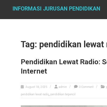
Skip
to
INFORMASI JURUSAN PENDIDIKAN
content
Tag: pendidikan lewat 
Pendidikan Lewat Radio: S
Internet
August 18, 2025
admin
0 Comment
,
pendidikan lewat radio
pendidikan terpencil