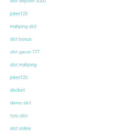
slot deposit 5000
joker123
mahjong slot
slot bonus
slot gacor 777
slot mahjong
joker123
sbobet
demo slot
toto slot
slot online