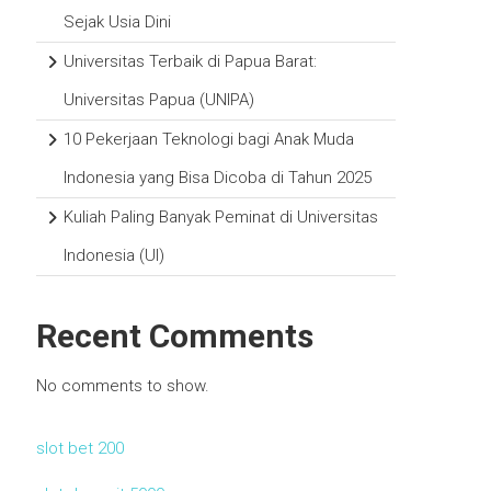
Sejak Usia Dini
Universitas Terbaik di Papua Barat:
Universitas Papua (UNIPA)
10 Pekerjaan Teknologi bagi Anak Muda
Indonesia yang Bisa Dicoba di Tahun 2025
Kuliah Paling Banyak Peminat di Universitas
Indonesia (UI)
Recent Comments
No comments to show.
slot bet 200