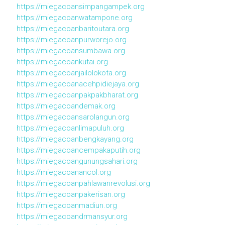
https://miegacoansimpangampek.org
https://miegacoanwatampone.org
https://miegacoanbaritoutara.org
https://miegacoanpurworejo.org
https://miegacoansumbawa.org
https://miegacoankutai.org
https://miegacoanjailolokota.org
https://miegacoanacehpidiejaya.org
https://miegacoanpakpakbharat.org
https://miegacoandemak.org
https://miegacoansarolangun.org
https://miegacoanlimapuluh.org
https://miegacoanbengkayang.org
https://miegacoancempakaputih.org
https://miegacoangunungsahari.org
https://miegacoanancol.org
https://miegacoanpahlawanrevolusi.org
https://miegacoanpakerisan.org
https://miegacoanmadiun.org
https://miegacoandrmansyur.org