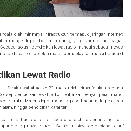
endala oleh minimnya infrastruktur, termasuk jaringan internet.
tan mengikuti pembelajaran daring yang kini menjadi bagian
Sebagai solusi, pendidikan lewat radio muncul sebagai inovasi
wa tetap bisa memperoleh materi pembelajaran meski berada di
dikan Lewat Radio
ru. Sejak awal abad ke-20, radio telah dimanfaatkan sebagai
Konsep pendidikan lewat radio melibatkan penyampaian materi
secara rutin. Materi dapat mencakup berbagai mata pelajaran,
n alam, hingga pendidikan karakter.
auan luas. Radio dapat diakses di daerah terpencil yang tidak
 dapat menggunakan baterai. Selain itu, biaya operasional relatif