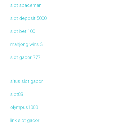
slot spaceman
slot deposit 5000
slot bet 100
mahjong wins 3
slot gacor 777
situs slot gacor
slot88
olympus1000
link slot gacor