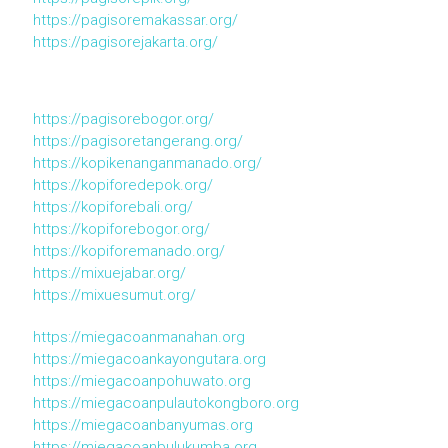
https://pagisoremakassar.org/
https://pagisorejakarta.org/
https://pagisorebogor.org/
https://pagisoretangerang.org/
https://kopikenanganmanado.org/
https://kopiforedepok.org/
https://kopiforebali.org/
https://kopiforebogor.org/
https://kopiforemanado.org/
https://mixuejabar.org/
https://mixuesumut.org/
https://miegacoanmanahan.org
https://miegacoankayongutara.org
https://miegacoanpohuwato.org
https://miegacoanpulautokongboro.org
https://miegacoanbanyumas.org
https://miegacoanbulukumba.org