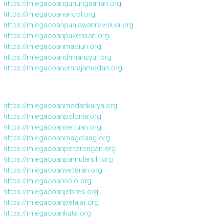
https://miegacoangunungsahari.org
https://miegacoanancol.org
https://miegacoanpahlawanrevolusi.org
https://miegacoanpakerisan.org
https://miegacoanmadiun.org
https://miegacoandrmansyur.org
https://miegacoansmrajamedan.org
https://miegacoanmedankarya.org
https://miegacoanpolonia.org
https://miegacoanseituan.org
https://miegacoanmagelang.org
https://miegacoanpeterongan.org
https://miegacoanpamularsih.org
https://miegacoanveteran.org
https://miegacoansolo.org
https://miegacoanjebres.org
https://miegacoanpelajar.org
https://miegacoankuta.org