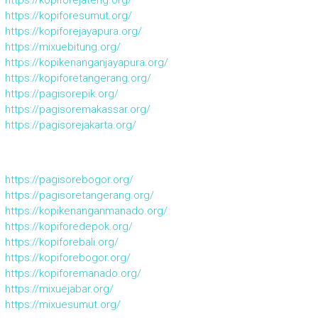
https://kopiforesumut.org/
https://kopiforejayapura.org/
https://mixuebitung.org/
https://kopikenanganjayapura.org/
https://kopiforetangerang.org/
https://pagisorepik.org/
https://pagisoremakassar.org/
https://pagisorejakarta.org/
https://pagisorebogor.org/
https://pagisoretangerang.org/
https://kopikenanganmanado.org/
https://kopiforedepok.org/
https://kopiforebali.org/
https://kopiforebogor.org/
https://kopiforemanado.org/
https://mixuejabar.org/
https://mixuesumut.org/