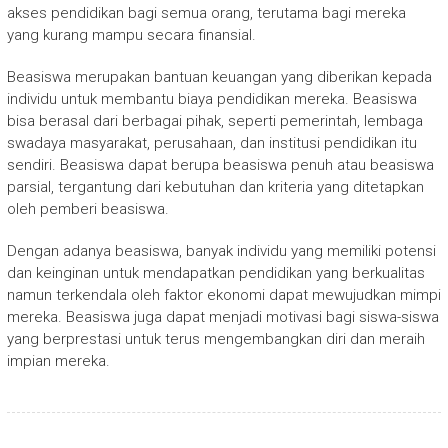
akses pendidikan bagi semua orang, terutama bagi mereka
yang kurang mampu secara finansial.
Beasiswa merupakan bantuan keuangan yang diberikan kepada
individu untuk membantu biaya pendidikan mereka. Beasiswa
bisa berasal dari berbagai pihak, seperti pemerintah, lembaga
swadaya masyarakat, perusahaan, dan institusi pendidikan itu
sendiri. Beasiswa dapat berupa beasiswa penuh atau beasiswa
parsial, tergantung dari kebutuhan dan kriteria yang ditetapkan
oleh pemberi beasiswa.
Dengan adanya beasiswa, banyak individu yang memiliki potensi
dan keinginan untuk mendapatkan pendidikan yang berkualitas
namun terkendala oleh faktor ekonomi dapat mewujudkan mimpi
mereka. Beasiswa juga dapat menjadi motivasi bagi siswa-siswa
yang berprestasi untuk terus mengembangkan diri dan meraih
impian mereka.