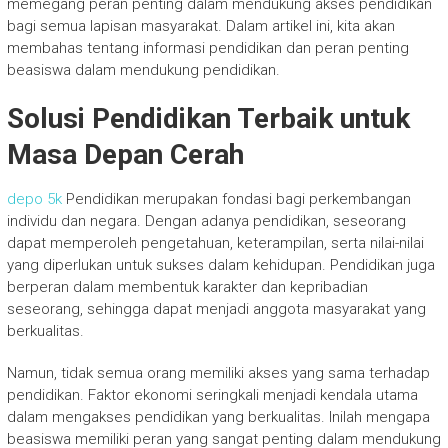
memegang peran penting dalam mendukung akses pendidikan
bagi semua lapisan masyarakat. Dalam artikel ini, kita akan
membahas tentang informasi pendidikan dan peran penting
beasiswa dalam mendukung pendidikan.
Solusi Pendidikan Terbaik untuk
Masa Depan Cerah
depo 5k
Pendidikan merupakan fondasi bagi perkembangan
individu dan negara. Dengan adanya pendidikan, seseorang
dapat memperoleh pengetahuan, keterampilan, serta nilai-nilai
yang diperlukan untuk sukses dalam kehidupan. Pendidikan juga
berperan dalam membentuk karakter dan kepribadian
seseorang, sehingga dapat menjadi anggota masyarakat yang
berkualitas.
Namun, tidak semua orang memiliki akses yang sama terhadap
pendidikan. Faktor ekonomi seringkali menjadi kendala utama
dalam mengakses pendidikan yang berkualitas. Inilah mengapa
beasiswa memiliki peran yang sangat penting dalam mendukung