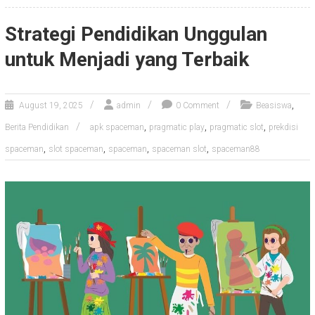
Strategi Pendidikan Unggulan
untuk Menjadi yang Terbaik
,
August 19, 2025
admin
0 Comment
Beasiswa
,
,
,
Berita Pendidikan
apk spaceman
pragmatic play
pragmatic slot
prekdisi
,
,
,
,
spaceman
slot spaceman
spaceman
spaceman slot
spaceman88