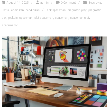
,
August 14, 2025
admin
0 Comment
Beasiswa
,
,
,
Berita Pendidikan
pendidikan
apk spaceman
pragmatic play
pragmatic
,
,
,
,
,
slot
prekdisi spaceman
slot spaceman
spaceman
spaceman slot
spaceman88