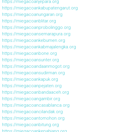
https://miegacoanjepara.org
https://miegacoankabupatengarut.org
https://miegacoanungaran.org
https://miegacoanblitar.org
https://miegacoanprobolinggo.org
https://miegacoansemarapura.org
https://miegacoankebumen.org
https://miegacoankabmajalengka.org
https://miegacoanbone.org
https://miegacoansunter.org
https://miegacoandaanmogot.org
https://miegacoansudirman.org
https://miegacoankapuk.org
https://miegacoanpejaten.org
https://miegacoanbandaaceh.org
https://miegacoangambir.org
https://miegacoancasablanca.org
https://miegacoancilandak.org
https://miegacoantomohon.org
https://miegacoanbitung.org
https://miegacoankepahiang.org