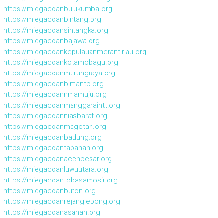
https://miegacoanbulukumba.org
https://miegacoanbintang.org
https://miegacoansintangka.org
https://miegacoanbajawa.org
https://miegacoankepulauanmerantiriau.org
https://miegacoankotamobagu.org
https://miegacoanmurungraya.org
https://miegacoanbimantb.org
https://miegacoannmamuju.org
https://miegacoanmanggaraintt.org
https://miegacoanniasbarat.org
https://miegacoanmagetan.org
https://miegacoanbadung.org
https://miegacoantabanan.org
https://miegacoanacehbesar.org
https://miegacoanluwuutara.org
https://miegacoantobasamosir.org
https://miegacoanbuton.org
https://miegacoanrejanglebong.org
https://miegacoanasahan.org