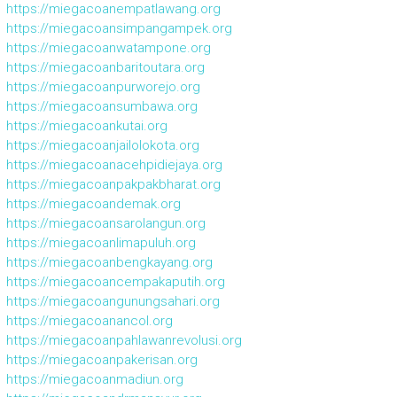
https://miegacoanempatlawang.org
https://miegacoansimpangampek.org
https://miegacoanwatampone.org
https://miegacoanbaritoutara.org
https://miegacoanpurworejo.org
https://miegacoansumbawa.org
https://miegacoankutai.org
https://miegacoanjailolokota.org
https://miegacoanacehpidiejaya.org
https://miegacoanpakpakbharat.org
https://miegacoandemak.org
https://miegacoansarolangun.org
https://miegacoanlimapuluh.org
https://miegacoanbengkayang.org
https://miegacoancempakaputih.org
https://miegacoangunungsahari.org
https://miegacoanancol.org
https://miegacoanpahlawanrevolusi.org
https://miegacoanpakerisan.org
https://miegacoanmadiun.org