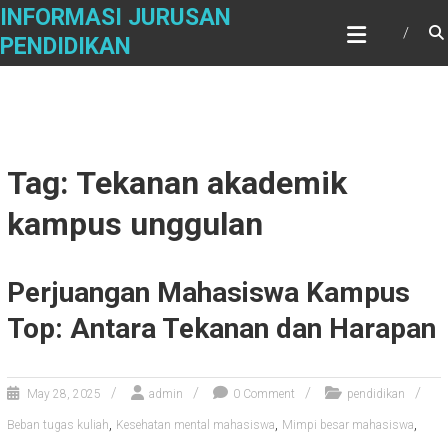
Skip
INFORMASI JURUSAN
to
PENDIDIKAN
content
Tag: Tekanan akademik
kampus unggulan
Perjuangan Mahasiswa Kampus
Top: Antara Tekanan dan Harapan
May 28, 2025
admin
0 Comment
pendidikan
,
,
,
Beban tugas kuliah
Kesehatan mental mahasiswa
Mimpi besar mahasiswa