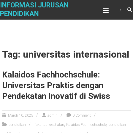
Skip
INFORMASI JURUSAN
to
PENDIDIKAN
content
Tag: universitas internasional
Kalaidos Fachhochschule:
Universitas Praktis dengan
Pendekatan Inovatif di Swiss
March 10, 2025
admin
0 Comment
,
,
pendidikan
fakultas kesehatan
Kalaidos Fachhochschule
pendidikan